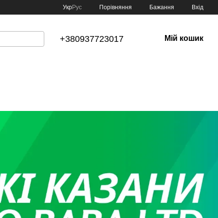
Порівняння
Укр
Рус
Бажання
Вхід
+380937723017
Мій кошик