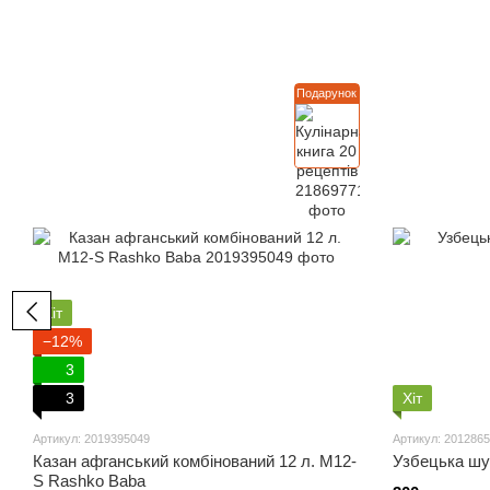
Подарунок
Хіт
−12%
3
3
Хіт
Артикул: 2019395049
Артикул: 201286
Казан афганський комбінований 12 л. M12-
Узбецька шу
S Rashko Baba