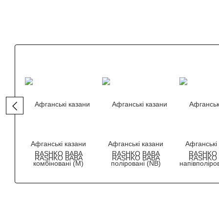
Афганські казани
Афганські казани
Афганські
RASHKO BABA
RASHKO BABA
RASHKO
комбіновані (M)
поліровані (NB)
напівполіро