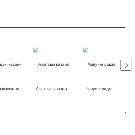
ькі казани
Азіатські казани
Чавунні саджі
Чав