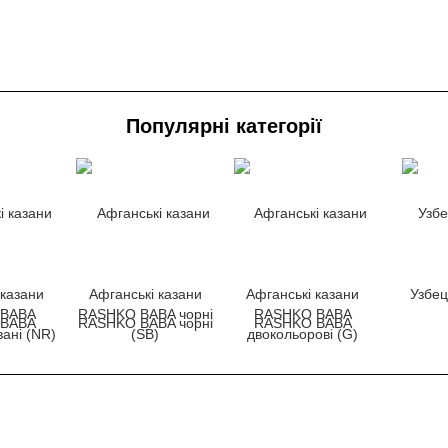
Популярні категорії
 казани
Афганські казани
Афганські казани
Узбец
 BABA
RASHKO BABA чорні
RASHKO BABA
вані (NR)
(SB)
двокольорові (G)