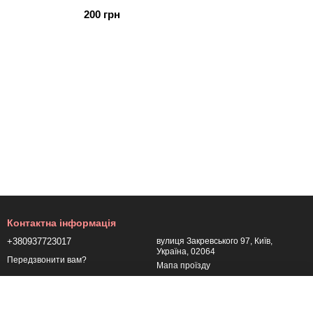
200 грн
Контактна інформація
+380937723017
вулиця Закревського 97, Київ,
Україна, 02064
Передзвонити вам?
Мапа проїзду
+380937723017
+380937723017