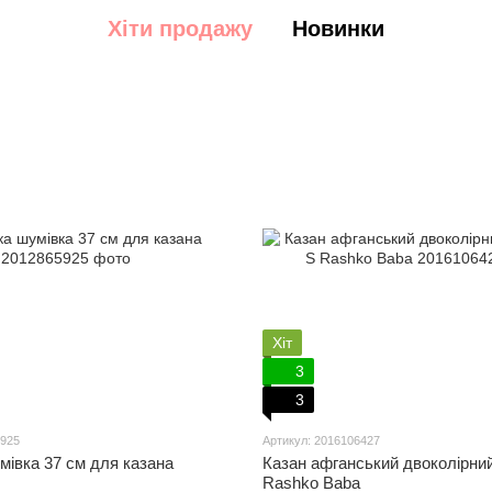
Хіти продажу
Новинки
Хіт
3
3
5925
Артикул: 2016106427
мівка 37 см для казана
Казан афганський двоколірний
Rashko Baba