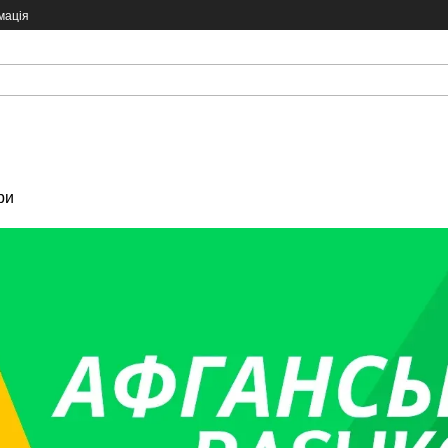
мація
ри