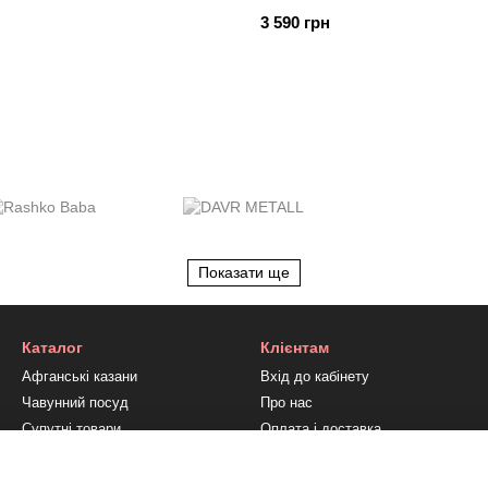
3 590 грн
Показати ще
Каталог
Клієнтам
Афганські казани
Вхід до кабінету
Чавунний посуд
Про нас
Супутні товари
Оплата і доставка
Обмін та повернення
Контактна інформація