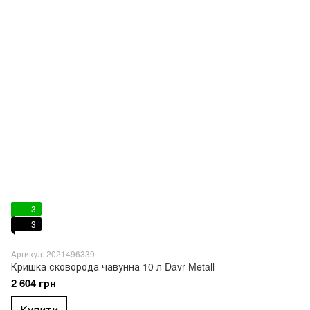
3
3
Артикул: 2021496339
Кришка сковорода чавунна 10 л Davr Metall
2 604 грн
Купити