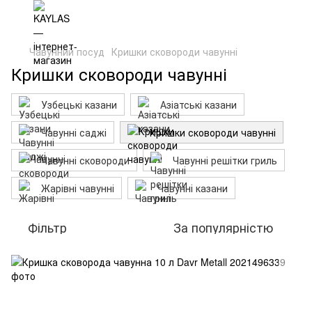
Чавунний посуд
Кришки сковороди чавунні
Кришки сковороди чавунні
Узбецькі казани
Азіатські казани
Чавунні саджі
Кришки сковороди чавунні
Чавунні сковороди
Чавунні решітки гриль
Жарівні чавунні
Чавунні казани
Фільтр
За популярністю