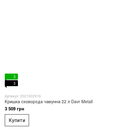
3
3
Артикул: 2021502916
Кришка сковорода чавунна 22 л Davr Metall
3 509 грн
Купити