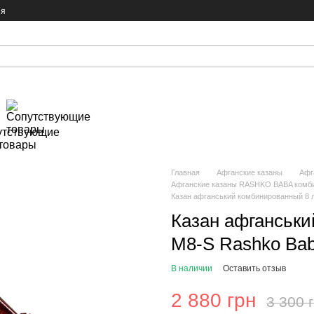
ия
утствующие
товары
Главная
Афганские казаны
Афг
Афганские казаны RASHKO BABA комби
Казан афганський комбинированный 8 
Казан афганськи
M8-S Rashko Ba
В наличии
Оставить отзыв
2 880 грн
3 300 