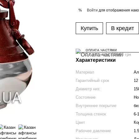
Войти
для отображения нако
%
Купить
В кредит
ОПЛАТА ЧАСТЯМИ
3 платежа по 960.00 грн
Характеристики
Материал
Ал
Гарантийный срок
12
Диаметр низ:
15
Состояние
Но
Внутреннее покрытие
бе
Толщина стенок
6-
Цвет
Ко
Рабочее давление
1.