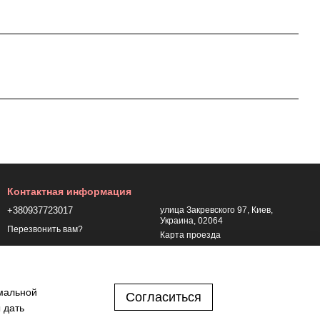
Контактная информация
+380937723017
улица Закревского 97, Киев,
Украина, 02064
Перезвонить вам?
Карта проезда
+380937723017
+380937723017
имальной
kaylas-ua@ukr.net
Согласиться
 дать