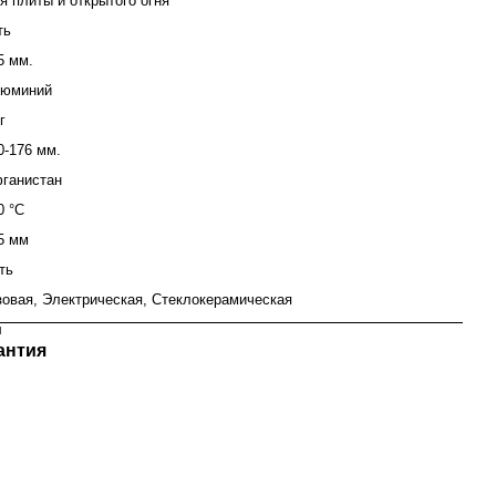
я плиты и открытого огня
ть
5 мм.
юминий
г
0-176 мм.
ганистан
0 °C
5 мм
ть
зовая, Электрическая, Стеклокерамическая
л
антия