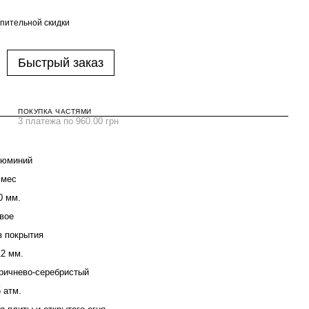
пительной скидки
Быстрый заказ
ПОКУПКА ЧАСТЯМИ
3 платежа по 960.00 грн
юминий
 мес
0 мм.
вое
з покрытия
12 мм.
ричнево-серебристый
5 атм.