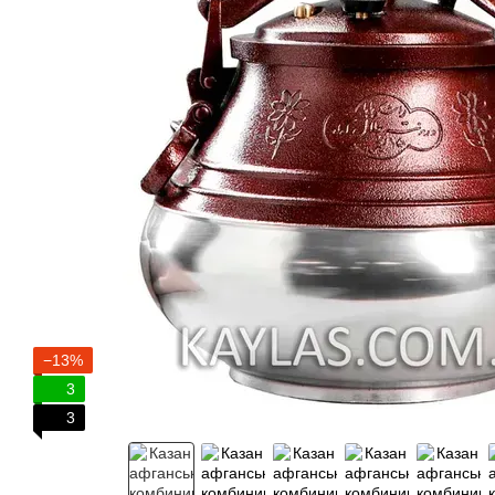
−13%
3
3