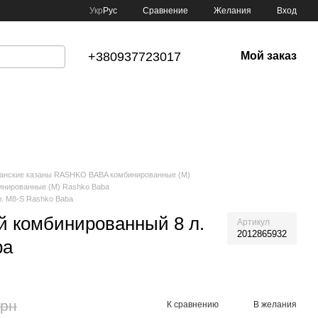
Сравнение
Укр
Рус
Желания
Вход
+380937723017
Мой заказ
анские казаны RASHKO BABA комбинированные (M)
нированные (M) Rashko Baba
л. M8-S Rashko Baba
й комбинированный 8 л.
Артикул
2012865932
ba
грн
К сравнению
В желания