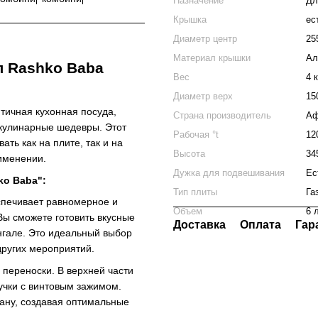
Назначение
Дл
Крышка
ес
Диаметр центр
25
Материал крышки
Ал
л Rashko Baba
Вес
4 к
Диаметр верх
15
тичная кухонная посуда,
Страна производитель
Аф
 кулинарные шедевры. Этот
Рабочая °t
12
ть как на плите, так и на
Высота
34
рименении.
Дужка для подвешивания
Ес
ko Baba":
Тип плиты
Га
еспечивает равномерное и
Объем
6 
ы сможете готовить вкусные
Доставка
Оплата
Гар
нгале. Это идеальный выбор
других мероприятий.
переноски. В верхней части
учки с винтовым зажимом.
зану, создавая оптимальные