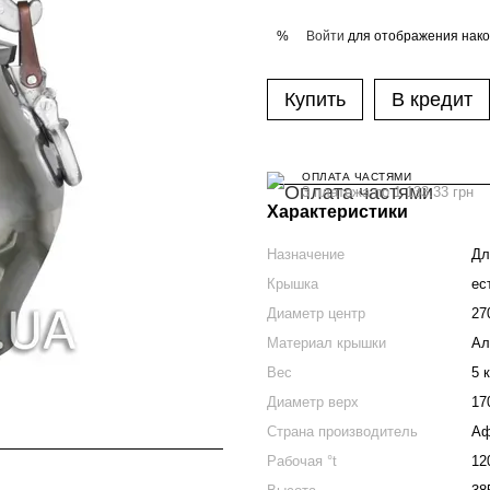
Войти
для отображения нако
%
Купить
В кредит
ОПЛАТА ЧАСТЯМИ
3 платежа по 1 133.33 грн
Характеристики
Назначение
Дл
Крышка
ес
Диаметр центр
27
Материал крышки
Ал
Вес
5 к
Диаметр верх
17
Страна производитель
Аф
Рабочая °t
12