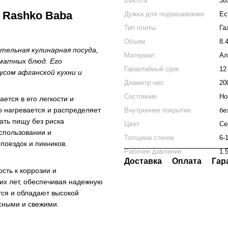
Высота
38
 Rashko Baba
Дужка для подвешивания
Ес
Тип плиты
Га
Объем
8.
тельная кулинарная посуда,
Материал
Ал
оматных блюд. Его
Гарантийный срок
12
усом афганской кухни и
Диаметр низ:
20
Состояние
Но
ется в его легкости и
о нагревается и распределяет
Внутреннее покрытие
бе
ать пищу без риска
Цвет
Се
использовании и
Толщина стенок
6-
поездок и пикников.
Рабочее давление
1.
Доставка
Оплата
Гар
сть к коррозии и
гих лет, обеспечивая надежную
тся и обладают высокой
асными и свежими.