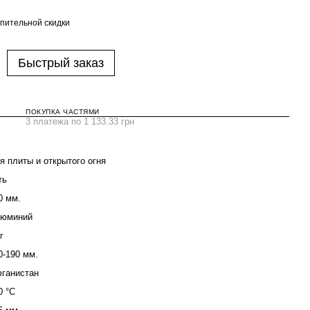
пительной скидки
Быстрый заказ
ПОКУПКА ЧАСТЯМИ
3 платежа по 1 133.33 грн
я плиты и открытого огня
ть
0 мм.
юминий
г
0-190 мм.
ганистан
0 °C