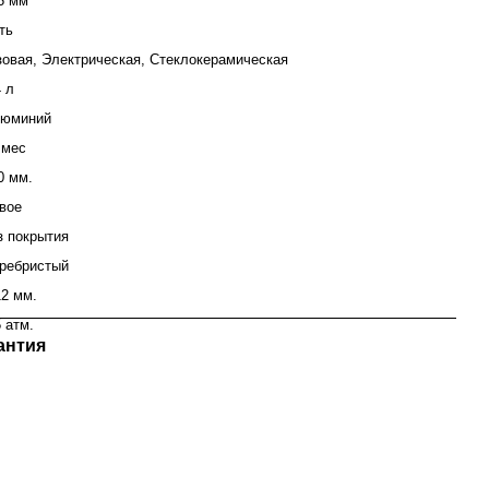
5 мм
ть
зовая, Электрическая, Стеклокерамическая
4 л
юминий
 мес
0 мм.
вое
з покрытия
ребристый
12 мм.
5 атм.
антия