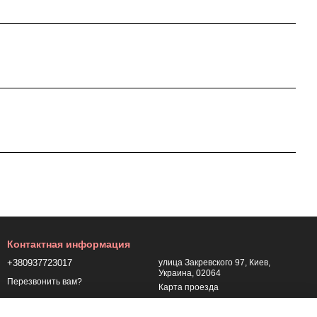
Контактная информация
+380937723017
улица Закревского 97, Киев,
Украина, 02064
Перезвонить вам?
Карта проезда
+380937723017