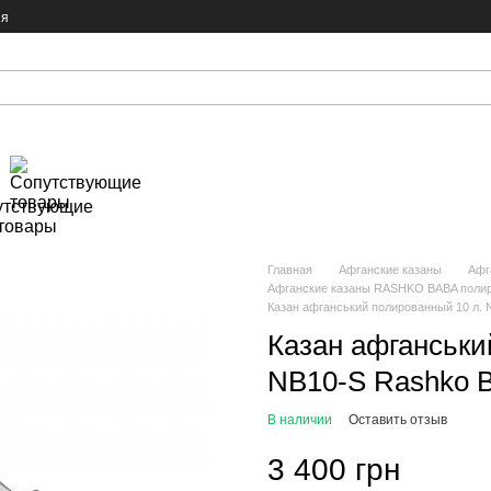
ия
утствующие
товары
Главная
Афганские казаны
Афг
Афганские казаны RASHKO BABA полир
Казан афганський полированный 10 л. 
Казан афганськи
NB10-S Rashko 
В наличии
Оставить отзыв
3 400 грн