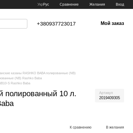
Сравнение
Укр
Рус
Желания
Вход
+380937723017
Мой заказ
анские казаны RASHKO BABA полированные (NB)
ованные (NB) Rashko Baba
NB10-S Rashko Baba
й полированный 10 л.
Артикул
2019409305
Baba
К сравнению
В желания