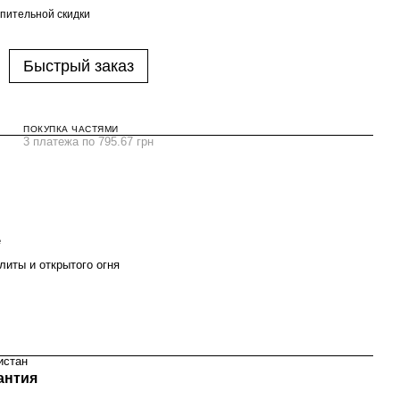
пительной скидки
Быстрый заказ
ПОКУПКА ЧАСТЯМИ
3 платежа по 795.67 грн
е
литы и открытого огня
истан
антия