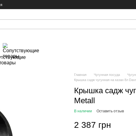
ия
утствующие
товары
Главная
Чугунная посуда
Чугу
Крышка садж чугунная на казан 8л Davr 
Крышка садж чуг
Metall
В наличии
Оставить отзыв
2 387 грн