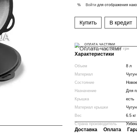
Войти
для отображения нако
%
Купить
В кредит
ОПЛАТА ЧАСТЯМИ
3 платежа по 795.67 грн
Характеристики
Объем
8 л
Материал
Чугун
Состояние
Ново
Назначение
Для п
Крышка
есть
Материал крышки
Чугун
Вес
6.5 кг
Страна производитель
Узбек
Доставка
Оплата
Гар