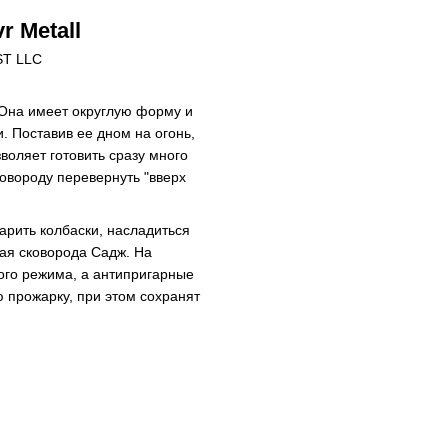
r Metall
 Она имеет округлую форму и
. Поставив ее дном на огонь,
воляет готовить сразу много
овороду перевернуть "вверх
арить колбаски, насладиться
ная сковорода Cадж. На
ого режима, а антипригарные
 прожарку, при этом сохранят