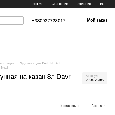
Сравнение
Укр
Рус
Желания
Вход
+380937723017
Мой заказ
нные саджи
Чугунные саджи DAVR METALL
Metall
унная на казан 8л Davr
Артикул
2020726486
К сравнению
В желания