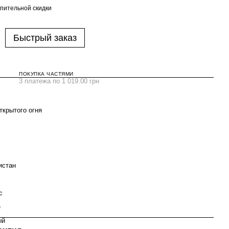
пительной скидки
Быстрый заказ
ПОКУПКА ЧАСТЯМИ
3 платежа по 1 019.00 грн
ткрытого огня
истан
с
е
ый