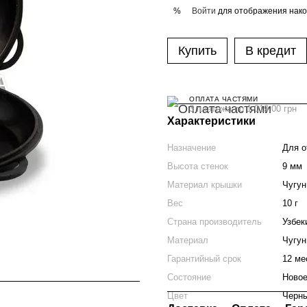
Войти
для отображения нако
%
Купить
В кредит
ОПЛАТА ЧАСТЯМИ
3 платежа по 1 019.00 грн
Характеристики
Назначение
Для о
Высота стенок
9 мм
Материал крышки
Чугун
Вес
10 г
Страна производитель
Узбек
Материал
Чугун
Гарантийный срок
12 ме
Состояние
Ново
Цвет
Черн