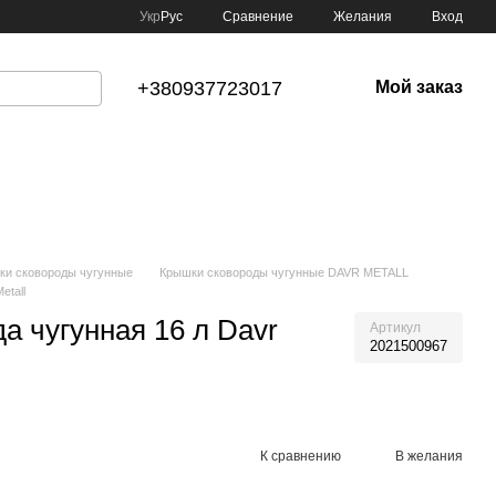
Сравнение
Укр
Рус
Желания
Вход
+380937723017
Мой заказ
ки сковороды чугунные
Крышки сковороды чугунные DAVR METALL
etall
а чугунная 16 л Davr
Артикул
2021500967
К сравнению
В желания