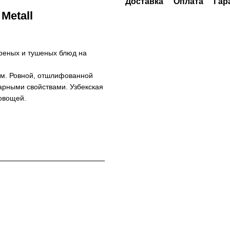
Доставка
Оплата
Гар
Metall
реных и тушеных блюд на
2мм. Ровной, отшлифованной
арными свойствами. Узбекская
овощей.