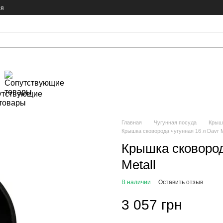
ия
утствующие
товары
Главная
Чугунная посуда
Крыш
Крышка сковорода чугунная 16 л Davr M
Крышка сковород
Metall
В наличии
Оставить отзыв
3 057 грн