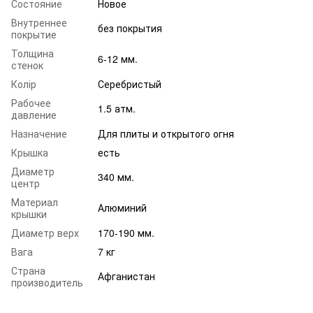
Состояние
Новое
Внутреннее
без покрытия
покрытие
Толщина
6-12 мм.
стенок
Колір
Серебристый
Рабочее
1.5 атм.
давление
Назначение
Для плиты и открытого огня
Крышка
есть
Диаметр
340 мм.
центр
Материал
Алюминий
крышки
Диаметр верх
170-190 мм.
Вага
7 кг
Страна
Афганистан
производитель