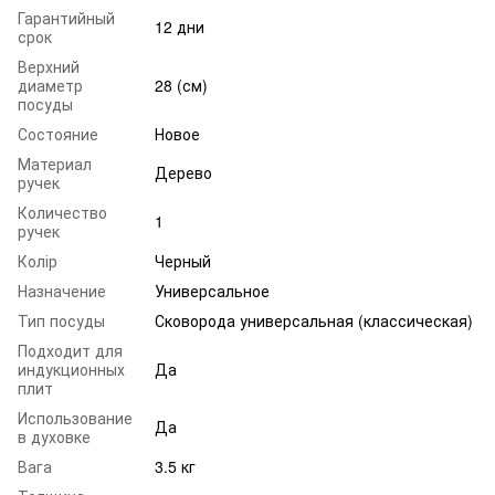
Гарантийный
12 дни
срок
Верхний
диаметр
28 (см)
посуды
Состояние
Новое
Материал
Дерево
ручек
Количество
1
ручек
Колір
Черный
Назначение
Универсальное
Тип посуды
Сковорода универсальная (классическая)
Подходит для
индукционных
Да
плит
Использование
Да
в духовке
Вага
3.5 кг