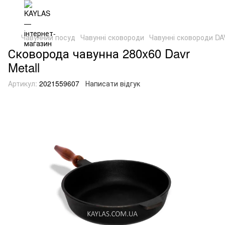
Чавунний посуд
Чавунні сковороди
Чавунні сковороди D
Сковорода чавунна 280x60 Davr
Metall
Артикул:
2021559607
Написати відгук