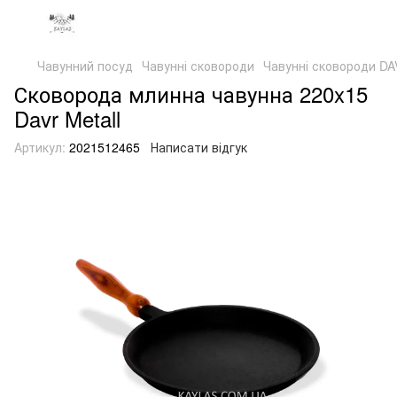
Чавунний посуд
Чавунні сковороди
Чавунні сковороди D
Сковорода млинна чавунна 220x15
Davr Metall
Артикул:
2021512465
Написати відгук