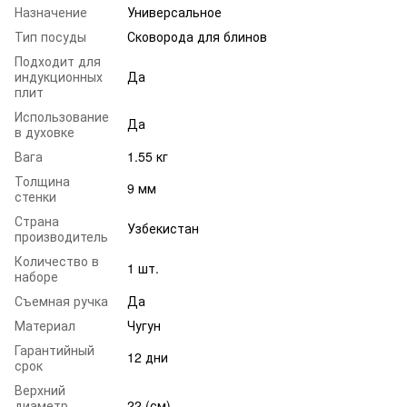
Назначение
Универсальное
Тип посуды
Сковорода для блинов
Подходит для
индукционных
Да
плит
Использование
Да
в духовке
Вага
1.55 кг
Толщина
9 мм
стенки
Страна
Узбекистан
производитель
Количество в
1 шт.
наборе
Съемная ручка
Да
Материал
Чугун
Гарантийный
12 дни
срок
Верхний
диаметр
22 (см)