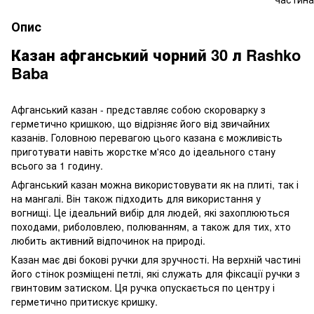
Опис
Казан афганський чорний 30 л Rashko
Baba
Афганський казан - представляє собою скороварку з
герметично кришкою, що відрізняє його від звичайних
казанів. Головною перевагою цього казана є можливість
приготувати навіть жорстке м'ясо до ідеального стану
всього за 1 годину.
Афганський казан можна використовувати як на плиті, так і
на мангалі. Він також підходить для використання у
вогнищі. Це ідеальний вибір для людей, які захоплюються
походами, риболовлею, полюванням, а також для тих, хто
любить активний відпочинок на природі.
Казан має дві бокові ручки для зручності. На верхній частині
його стінок розміщені петлі, які служать для фіксації ручки з
гвинтовим затиском. Ця ручка опускається по центру і
герметично притискує кришку.