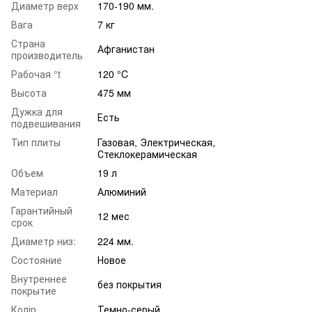
Диаметр верх
170-190 мм.
Вага
7 кг
Страна
Афганистан
производитель
Рабочая °t
120 °C
Высота
475 мм
Дужка для
Есть
подвешивания
Тип плиты
Газовая, Электрическая,
Стеклокерамическая
Объем
19 л
Материал
Алюминий
Гарантийный
12 мес
срок
Диаметр низ:
224 мм.
Состояние
Новое
Внутреннее
без покрытия
покрытие
Колір
Темно-серый