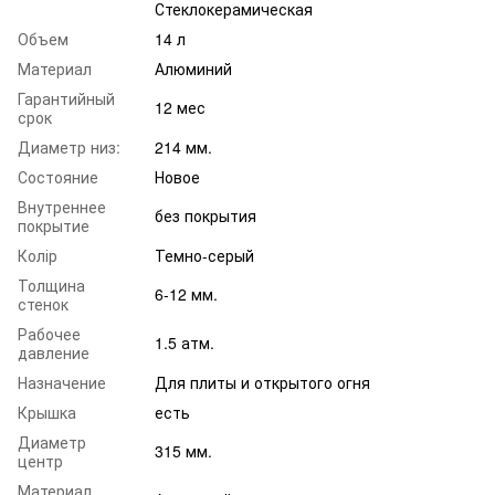
Стеклокерамическая
Объем
14 л
Материал
Алюминий
Гарантийный
12 мес
срок
Диаметр низ:
214 мм.
Состояние
Новое
Внутреннее
без покрытия
покрытие
Колір
Темно-серый
Толщина
6-12 мм.
стенок
Рабочее
1.5 атм.
давление
Назначение
Для плиты и открытого огня
Крышка
есть
Диаметр
315 мм.
центр
Материал