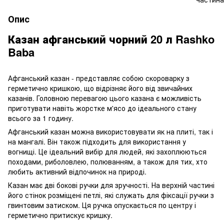
Опис
Казан афганський чорний 20 л Rashko
Baba
Афганський казан - представляє собою скороварку з
герметично кришкою, що відрізняє його від звичайних
казанів. Головною перевагою цього казана є можливість
приготувати навіть жорстке м'ясо до ідеального стану
всього за 1 годину.
Афганський казан можна використовувати як на плиті, так і
на мангалі. Він також підходить для використання у
вогнищі. Це ідеальний вибір для людей, які захоплюються
походами, риболовлею, полюванням, а також для тих, хто
любить активний відпочинок на природі.
Казан має дві бокові ручки для зручності. На верхній частині
його стінок розміщені петлі, які служать для фіксації ручки з
гвинтовим затиском. Ця ручка опускається по центру і
герметично притискує кришку.