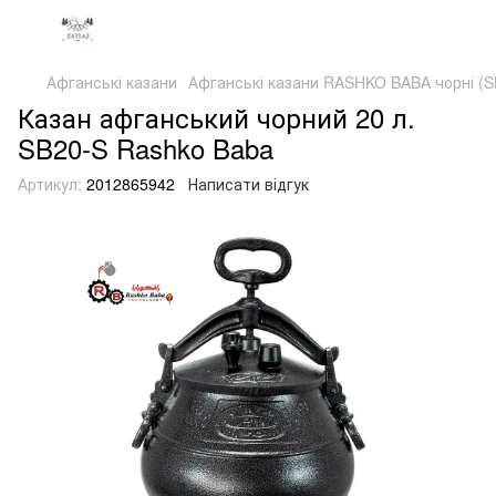
Афганські казани
Афганські казани RASHKO BABA чорні (S
Казан афганський чорний 20 л.
SB20-S Rashko Baba
Артикул:
2012865942
Написати відгук