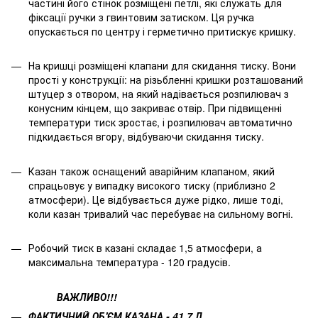
частині його стінок розміщені петлі, які служать для
фіксації ручки з гвинтовим затиском. Ця ручка
опускається по центру і герметично притискує кришку.
На кришці розміщені клапани для скидання тиску. Вони
прості у конструкції: на різьбленні кришки розташований
штуцер з отвором, на який надівається розпилювач з
конусним кінцем, що закриває отвір. При підвищенні
температури тиск зростає, і розпилювач автоматично
підкидається вгору, відбуваючи скидання тиску.
Казан також оснащений аварійним клапаном, який
спрацьовує у випадку високого тиску (приблизно 2
атмосфери). Це відбувається дуже рідко, лише тоді,
коли казан тривалий час перебуває на сильному вогні.
Робочий тиск в казані складає 1,5 атмосфери, а
максимальна температура - 120 градусів.
ВАЖЛИВО!!!
ФАКТИЧНИЙ ОБ'ЄМ КАЗАНА - 41,7 Л