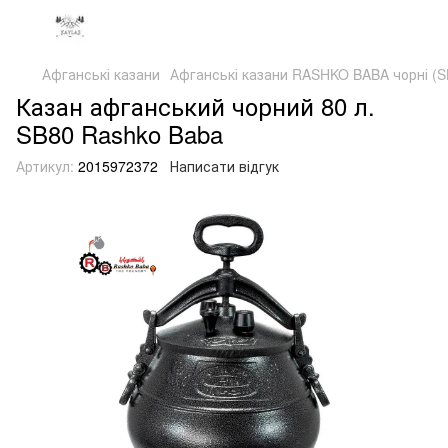
Афганські казани
Афганські казани RASHKO BABA чорні (S
Казан афганський чорний 80 л.
SB80 Rashko Baba
Артикул:
2015972372
Написати відгук